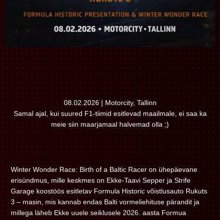
08.02.2026 | Motorcity, Tallinn
Samal ajal, kui suured F1-tiimid esitlevad maailmale, ei saa ka
meie siin maarjamaal halvemad olla ;)
Winter Wonder Race: Birth of a Baltic Racer on ühepäevane
erisündmus, mille keskmes on Ekke-Taavi Sepper ja Strife
Garage koostöös esitletav Formula Historic võistlusauto Rukuts
3 – masin, mis kannab endas Balti vormeliehituse pärandit ja
millega läheb Ekke uuele seiklusele 2026. aasta Formua