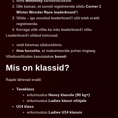
Mine
Motorcity
kardikeskusesse
Ütle kassas, et soovid registreerida sõidu
Corner 1
Winter Wonder Race leaderboard’i
Sõida – iga soovitud leaderboard’i sõit tuleb eraldi
registreerida
Korraga võib võtta ka mitu leaderboard’i sõitu
Leaderboard’i sõidud toimuvad:
veidi kiiremas sõidurežiimis
ilma boostita
, et maksimeerida puhas ringiaeg
Võistlussõitudes kasutatakse
boosti
Mis on klassid?
Rajale lähevad eraldi:
Tavaklass
eritunnustus
Heavy klassile (90 kg+)
eritunnustus
Ladies klassi võitjale
U14 klass
eritunnustus
Ladies U14 klassis