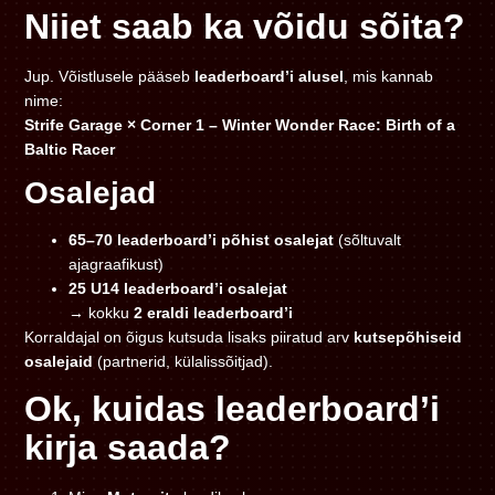
Niiet saab ka võidu sõita?
Jup. Võistlusele pääseb
leaderboard’i alusel
, mis kannab
nime:
Strife Garage × Corner 1 – Winter Wonder Race: Birth of a
Baltic Racer
Osalejad
65–70 leaderboard’i põhist osalejat
(sõltuvalt
ajagraafikust)
25 U14 leaderboard’i osalejat
→ kokku
2 eraldi leaderboard’i
Korraldajal on õigus kutsuda lisaks piiratud arv
kutsepõhiseid
osalejaid
(partnerid, külalissõitjad).
Ok, kuidas leaderboard’i
kirja saada?