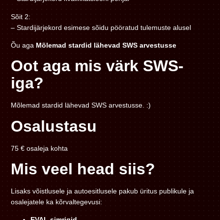
Sõit 2:
– Stardijärjekord esimese sõidu pööratud tulemuste alusel
Õu aga
Mõlemad stardid lähevad SWS arvestusse
Oot aga mis värk SWS-
iga?
Mõlemad stardid lähevad SWS arvestusse. :)
Osalustasu
75 € osaleja kohta
Mis veel head siis?
Lisaks võistlusele ja autoesitlusele pakub üritus publikule ja
osalejatele ka kõrvaltegevusi:
EVAL simrigid