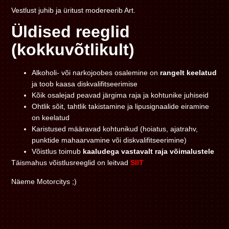
Vestlust juhib ja üritust modereerib Art.
Üldised reeglid
(kokkuvõtlikult)
Alkoholi- või narkojoobes osalemine on
rangelt keelatud
ja toob kaasa diskvalifitseerimise
Kõik osalejad peavad järgima raja ja kohtunike juhiseid
Ohtlik sõit, tahtlik takistamine ja lipusignaalide eiramine
on keelatud
Karistused määravad kohtunikud (hoiatus, ajatrahv,
punktide mahaarvamine või diskvalifitseerimine)
Võistlus toimub
kaaludega vastavalt raja võimalustele
Täismahus võistlusreeglid on leitvad
SIIT
Näeme Motorcitys ;)