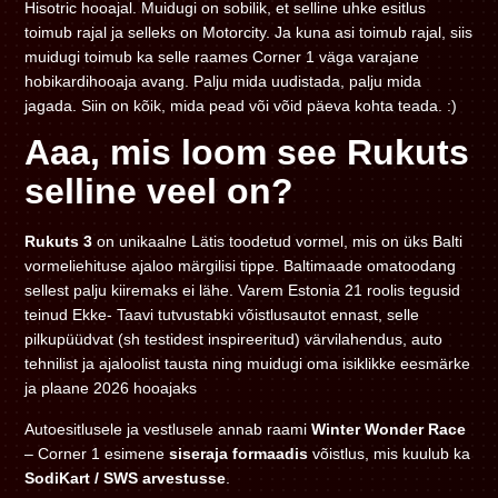
Hisotric hooajal. Muidugi on sobilik, et selline uhke esitlus
toimub rajal ja selleks on Motorcity. Ja kuna asi toimub rajal, siis
muidugi toimub ka selle raames Corner 1 väga varajane
hobikardihooaja avang. Palju mida uudistada, palju mida
jagada. Siin on kõik, mida pead või võid päeva kohta teada. :)
Aaa, mis loom see Rukuts
selline veel on?
Rukuts 3
on unikaalne Lätis toodetud vormel, mis on üks Balti
vormeliehituse ajaloo märgilisi tippe. Baltimaade omatoodang
sellest palju kiiremaks ei lähe. Varem Estonia 21 roolis tegusid
teinud Ekke- Taavi tutvustabki võistlusautot ennast, selle
pilkupüüdvat (sh testidest inspireeritud) värvilahendus, auto
tehnilist ja ajaloolist tausta ning muidugi oma isiklikke eesmärke
ja plaane 2026 hooajaks
Autoesitlusele ja vestlusele annab raami
Winter Wonder Race
– Corner 1 esimene
siseraja formaadis
võistlus, mis kuulub ka
SodiKart / SWS arvestusse
.