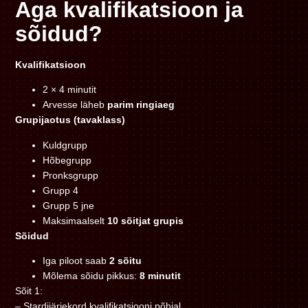
Aga kvalifikatsioon ja
sõidud?
Kvalifikatsioon
2 × 4 minutit
Arvesse läheb
parim ringiaeg
Grupijaotus (tavaklass)
Kuldgrupp
Hõbegrupp
Pronksgrupp
Grupp 4
Grupp 5 jne
Maksimaalselt
10 sõitjat grupis
Sõidud
Iga piloot saab
2 sõitu
Mõlema sõidu pikkus:
8 minutit
Sõit 1:
– Stardijärjekord kvalifikatsiooni põhjal