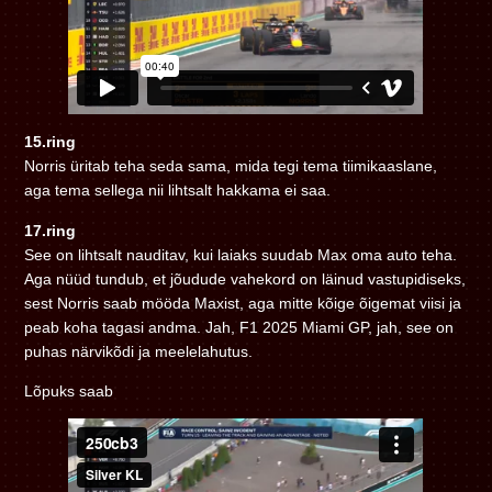
15.ring
Norris üritab teha seda sama, mida tegi tema tiimikaaslane,
aga tema sellega nii lihtsalt hakkama ei saa.
17.ring
See on lihtsalt nauditav, kui laiaks suudab Max oma auto teha.
Aga nüüd tundub, et jõudude vahekord on läinud vastupidiseks,
sest Norris saab mööda Maxist, aga mitte kõige õigemat viisi ja
peab koha tagasi andma. Jah, F1 2025 Miami GP, jah, see on
puhas närvikõdi ja meelelahutus.
Lõpuks saab