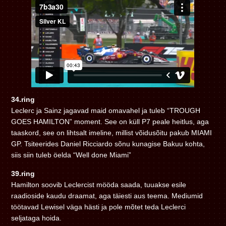
34.ring
Leclerc ja Sainz jagavad maid omavahel ja tuleb “TROUGH
GOES HAMILTON” moment. See on küll P7 peale heitlus, aga
taaskord, see on lihtsalt imeline, millist võidusõitu pakub MIAMI
GP. Tsiteerides Daniel Ricciardo sõnu kunagise Bakuu kohta,
siis siin tuleb öelda “Well done Miami”
39.ring
Hamilton soovib Leclercist mööda saada, tuuakse esile
raadioside kaudu draamat, aga täiesti aus teema. Mediumid
töötavad Lewisel väga hästi ja pole mõtet teda Leclerci
seljataga hoida.