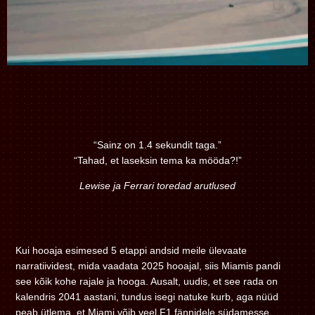
“Sainz on 1.4 sekundit taga.”
“Tahad, et laseksin tema ka mööda?!”
Lewise ja Ferrari toredad arutlused
Kui hooaja esimesed 5 etappi andsid meile ülevaate
narratiividest, mida vaadata 2025 hooajal, siis Miamis pandi
see kõik kohe rajale ja hooga. Ausalt, uudis, et see rada on
kalendris 2041 aastani, tundus isegi natuke kurb, aga nüüd
peab ütlema, et Miami võib veel F1 fännidele südamesse