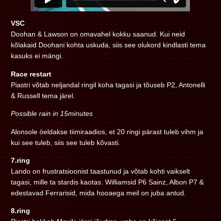
VSC
Doohan & Lawson on omavahel kokku saanud. Kui neid
kõlakaid Doohani kohta uskuda, siis see olukord kindlasti tema
kasuks ei mängi.
Race restart
Piastri võtab neljandal ringil koha tagasi ja tõuseb P2, Antonelli
& Russell tema järel.
Possible rain in 15minutes
Alonsole öeldakse tiimiraadios, et 20 ringi pärast tuleb vihm ja
kui see tuleb, siis see tuleb kõvasti.
7.ring
Lando on frustratsioonist taastunud ja võtab kohti vaikselt
tagasi, mille ta stardis kaotas. Williamsid P6 Sainz, Albon P7 &
edestavad Ferrarisid, mida hooaega meil on juba antud.
8.ring