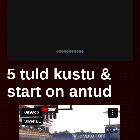
5 tuld kustu &
start on antud