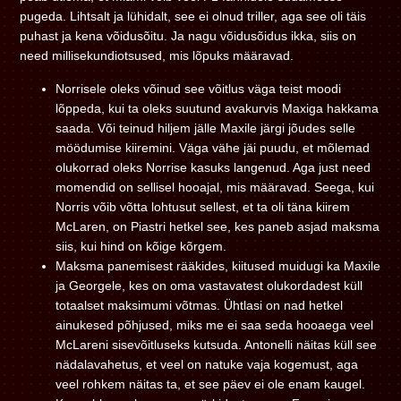
pugeda. Lihtsalt ja lühidalt, see ei olnud triller, aga see oli täis
puhast ja kena võidusõitu. Ja nagu võidusõidus ikka, siis on
need millisekundiotsused, mis lõpuks määravad.
Norrisele oleks võinud see võitlus väga teist moodi
lõppeda, kui ta oleks suutund avakurvis Maxiga hakkama
saada. Või teinud hiljem jälle Maxile järgi jõudes selle
möödumise kiiremini. Väga vähe jäi puudu, et mõlemad
olukorrad oleks Norrise kasuks langenud. Aga just need
momendid on sellisel hooajal, mis määravad. Seega, kui
Norris võib võtta lohtusut sellest, et ta oli täna kiirem
McLaren, on Piastri hetkel see, kes paneb asjad maksma
siis, kui hind on kõige kõrgem.
Maksma panemisest rääkides, kiitused muidugi ka Maxile
ja Georgele, kes on oma vastavatest olukordadest küll
totaalset maksimumi võtmas. Ühtlasi on nad hetkel
ainukesed põhjused, miks me ei saa seda hooaega veel
McLareni sisevõitluseks kutsuda. Antonelli näitas küll see
nädalavahetus, et veel on natuke vaja kogemust, aga
veel rohkem näitas ta, et see päev ei ole enam kaugel.