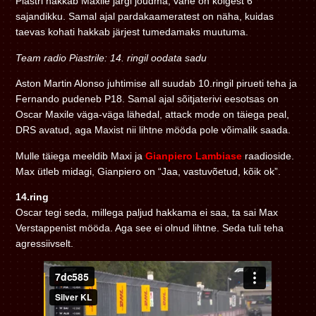
Piastri hakkab Maxile järgi jõudma, vahe on kõigest 6
sajandikku. Samal ajal pardakaameratest on näha, kuidas
taevas kohati hakkab järjest tumedamaks muutuma.
Team radio Piastrile: 14. ringil oodata sadu
Aston Martin Alonso juhtimise all suudab 10.ringil pirueti teha ja
Fernando pudeneb P18. Samal ajal sõitjaterivi eesotsas on
Oscar Maxile väga-väga lähedal, attack mode on täiega peal,
DRS avatud, aga Maxist nii lihtne mööda pole võimalik saada.
Mulle täiega meeldib Maxi ja
Gianpiero Lambiase
raadioside.
Max ütleb midagi, Gianpiero on “Jaa, vastuvõetud, kõik ok”.
14.ring
Oscar tegi seda, millega paljud hakkama ei saa, ta sai Max
Verstappenist mööda. Aga see ei olnud lihtne. Seda tuli teha
agressiivselt.