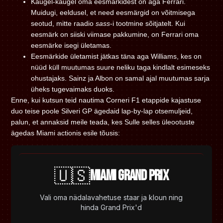
Kaugel-kaugel oma eesmärkidest on aga Ferrari.
Muidugi, eeldusel, et need eesmärgid on võitmisega
seotud, mitte raadio
sass
-i tootmine sõitjatelt. Kui
eesmärk on siiski viimase pakkumine, on Ferrari oma
eesmärke isegi ületamas.
Eesmärkide ületamist jätkas täna aga Williams, kes on
nüüd küll muutumas suure neliku taga kindlalt esimeseks
ohustajaks. Sainz ja Albon on samal ajal muutumas sarja
üheks tugevaimaks duoks.
Enne, kui kutsun teid nautima Corneri F1 etappide kajastuse
duo teise poole Silveri GP ägedaid lap-by-lap otsemuljeid,
palun, et annaksid meile teada, kes Sulle selles üleootuste
ägedas Miami actionis esile tõusis: