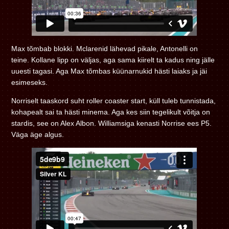
Max tõmbab blokki. Mclarenid lähevad pikale, Antonelli on
teine. Kollane lipp on väljas, aga sama kiirelt ta kadus ning jälle
uuesti tagasi. Aga Max tõmbas küünarnukid hästi laiaks ja jäi
esimeseks.
Norriselt taaskord suht roller coaster start, küll tuleb tunnistada,
kohapealt sai ta hästi minema. Aga kes siin tegelikult võitja on
stardis, see on Alex Albon. Williamsiga kenasti Norrise ees P5.
Väga äge algus.