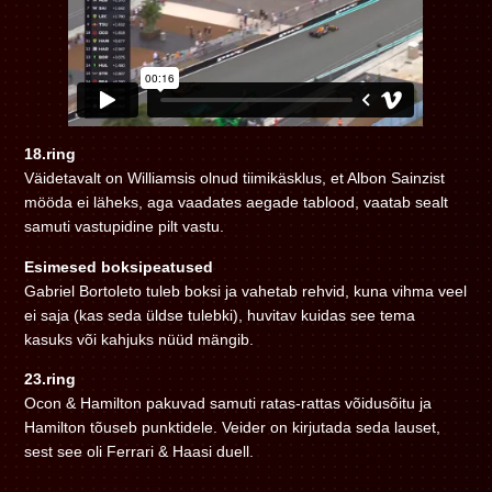
18.ring
Väidetavalt on Williamsis olnud tiimikäsklus, et Albon Sainzist
mööda ei läheks, aga vaadates aegade tablood, vaatab sealt
samuti vastupidine pilt vastu.
Esimesed boksipeatused
Gabriel Bortoleto tuleb boksi ja vahetab rehvid, kuna vihma veel
ei saja (kas seda üldse tulebki), huvitav kuidas see tema
kasuks või kahjuks nüüd mängib.
23.ring
Ocon & Hamilton pakuvad samuti ratas-rattas võidusõitu ja
Hamilton tõuseb punktidele. Veider on kirjutada seda lauset,
sest see oli Ferrari & Haasi duell.