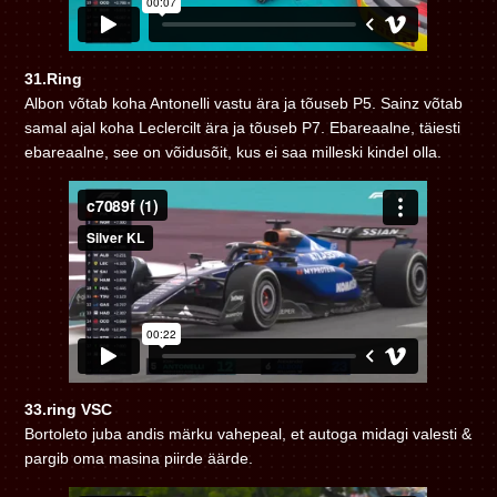
31.Ring
Albon võtab koha Antonelli vastu ära ja tõuseb P5. Sainz võtab
samal ajal koha Leclercilt ära ja tõuseb P7. Ebareaalne, täiesti
ebareaalne, see on võidusõit, kus ei saa milleski kindel olla.
33.ring VSC
Bortoleto juba andis märku vahepeal, et autoga midagi valesti &
pargib oma masina piirde äärde.