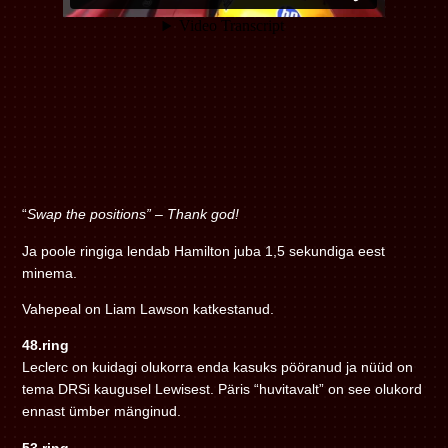
“
Swap the positions”
–
Thank god!
Ja poole ringiga lendab Hamilton juba 1,5 sekundiga eest
minema.
Vahepeal on Liam Lawson katkestanud.
48.ring
Leclerc on kuidagi olukorra enda kasuks pööranud ja nüüd on
tema DRSi kaugusel Lewisest. Päris “huvitavalt” on see olukord
ennast ümber mänginud.
53.ring