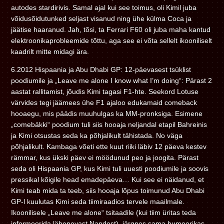
autodes stardirivis. Samal ajal kui see toimus, oli Kimil juba
võidusõidutunked seljast visanud ning ühe külma Coca ja
jäätise haaranud. Jah, tõsi, ta Ferrari F60 oli juba maha kantud
elektroonikaprobleemide tõttu, aga see ei võta sellelt ikooniliselt
kaadrilt mitte midagi ära.
6.2012 Hispaania ja Abu Dhabi GP: 12-päevasest tsüklist
poodiumile ja „Leave me alone I know what I’m doing“: Pärast 2
aastat rallitamist, jõudis Kimi tagasi F1-hte. Seekord Lotuse
värvides tegi jäämees ühe F1 ajaloo edukamaid comeback
hooaegu, mis päädis muuhulgas ka MM-pronksiga. Esimene
„comebäkki“ poodium tuli siis hooaja neljandal etapil Bahreinis
ja Kimi otsustas seda ka põhjalikult tähistada. No väga
põhjalikult. Kambaga võeti ette kuut riiki läbiv 12 päeva kestev
rämmar, kus ükski päev ei möödunud peo ja joogita. Pärast
seda oli Hispaania GP, kus Kimi tuli uuesti poodiumile ja soovis
pressikal kõigile head emadepäeva… Kui see ei näidanud, et
Kimi teab mida ta teeb, siis hooaja lõpus toimunud Abu Dhabi
GP-l kuulutas Kimi seda tiimiraadios tervele maailmale.
Ikoonilisele „Leave me alone“ tsitaadile (kui tiim üritas teda
informeerida lähenevast Nandost), järgnes sama humoorikas