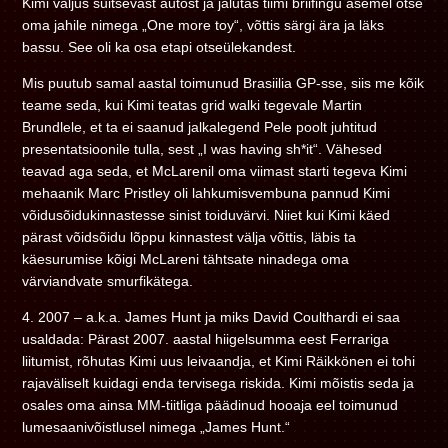
Kimi väljus suitsevast autost ja jalutas tiimi briifingu asemel otse
oma jahile nimega „One more toy“, võttis särgi ära ja läks
bassu. See oli ka osa etapi otseülekandest.
Mis puutub samal aastal toimunud Brasiilia GP-sse, siis me kõik
teame seda, kui Kimi teatas grid walki tegevale Martin
Brundlele, et ta ei saanud jalkalegend Pele poolt juhtitud
presentatsioonile tulla, sest „I was having sh*it“. Vähesed
teavad aga seda, et McLarenil oma viimast starti tegeva Kimi
mehaanik Marc Pristley oli lahkumisvembuna pannud Kimi
võidusõidukinnastesse sinist toiduvärvi. Niiet kui Kimi käed
pärast võidsõidu lõppu kinnastest välja võttis, läbis ta
käesurumise kõigi McLareni tähtsate ninadega oma
värviandvate smurfikätega.
4. 2007 – a.k.a. James Hunt ja miks David Coulthardi ei saa
usaldada: Pärast 2007. aastal hiigelsumma eest Ferrariga
liitumist, rõhutas Kimi uus leivaandja, et Kimi Räikkönen ei tohi
rajaväliselt kuidagi enda tervisega riskida. Kimi mõistis seda ja
osales oma ainsa MM-tiitliga päädinud hooaja eel toimunud
lumesaanivõistlusel nimega „James Hunt.“