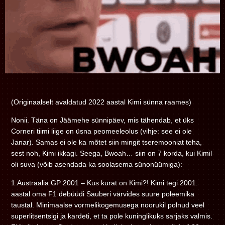
(Originaalselt avaldatud 2022 aastal Kimi sünna raames)
Nonii. Täna on Jäämehe sünnipäev, mis tähendab, et üks
Corneri tiimi liige on üsna peomeeleolus (vihje: see ei ole
Janar). Samas ei ole ka mõtet siin mingit tseremooniat teha,
sest noh, Kimi ikkagi. Seega, Bwoah… siin on 7 korda, kui Kimil
oli suva (võib asendada ka soolasema sünonüümiga):
1.Austraalia GP 2001 – Kus kurat on Kimi?! Kimi tegi 2001.
aastal oma F1 debüüdi Sauberi värvides suure poleemika
taustal. Minimaalse vormelikogemusega noorukil polnud veel
superlitsentsigi ja kardeti, et ta pole kuninglikuks sarjaks valmis.