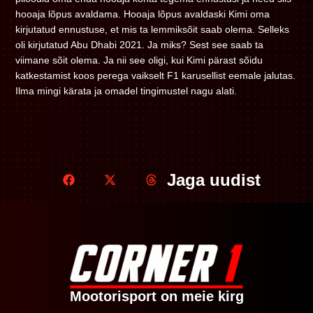
hooaja lõpus avaldama. Hooaja lõpus avaldaski Kimi oma
kirjutatud ennustuse, et mis ta lemmiksõit saab olema. Selleks
oli kirjutatud Abu Dhabi 2021. Ja miks? Sest see saab ta
viimane sõit olema. Ja nii see oligi, kui Kimi pärast sõidu
katkestamist koos perega vaikselt F1 karusellist eemale jalutas.
Ilma mingi kärata ja omadel tingimustel nagu alati.
Jaga uudist
Mootorisport on meie kirg