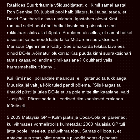
Rääkides Suurbritannia võidusõitjatest, oli Kimil samal aastal
Ron Dennise 60. juubeli peol halb üllatus, kui ta sai teada, et
David Coulthardi ei saa usaldada. Igastahes olevat Kimi
roninud sellel peol ühel hetkel lavale ning otsustas sealt
rokkstaari stiilis alla hüpata. Probleem oli selles, et samal hetkel
otsustas samamoodi käituda ka McLareni suuraktsionäri
Mansour Ojjehi naine Kathy. See omakorda tekitas lava ees
olnud DC-le „võimatu“ olukorra: Kas püüda kinni suuraktsionäri
tähtis kaasa või endine tiimikaaslane? Coulthard valis
härrasmehelikult Kathy…
Kui Kimi näoli põrandale maandus, ei liigutanud ta tükk aega.
Muusika jäi vait ja kõik tuled pandi põlema. “Siis kargas ta
ühtäkki püsti ja ütles DC-le et „ta pole mitte tiimikaaslane, vaid
“kusipää”. Pärast seda tuli endised tiimikaaslased eraldada
füüsiliselt.
5.2009 Malaysia GP – Külm jäätis ja Coca-Cola on paremad,
kui vihmases vormeliroolis külmetada: 2009 Malaisia GP tuli
jätta pooleli meeletu paduvihma tõttu. Samas oli lootus, et
antakse uus start, niiet enamus piloodid ootasid pingsalt