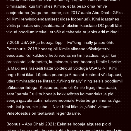
tiimiraadiio, kus tiim ütles Kimile, et ta peab oma rehve
soojendama (nagu me teame, siis 2017 aasta Abu Dhabi GPks
oli Kimi rehvisoojendamisest üldse loobunud). Kimi igastahes
võitis ja teatas siis „usaldamatu“ ekstiimikaaslase DC poolt läbi
viidud poodiumiintekal, et võit ei tähenda ta jaoks eriti midagi.
7.2018 USA GP ja hooaja lõpp – Fu*king finally ja see õhtu
Peterburis: 2018 hooaeg oli Kimile viimane võistlejaterivi
eesotsas. Kui kuldseid hetki voolas nii tiimiraadios, rajal, kui
pressikatel lademetes, kulmineerus see hooaeg Kimile Lewise
ja Maxi ees raskesti kätte võideldud võiduga USA GP-l. Kimi
nagu Kimi ikka. Lõpetas peaaegu 6 aastat kestnud võidupausi,
ütles tiimiraadiosse lihtsalt „fu*king finally“ ning seisis poodiumil
päikeseprillidega. Kusjuures, see oli Kimile liigagi hea aasta,
sest “paraku” tuli ta hooaja kokkuvõttes kolmandaks ja pidi
seega igavale auhinnatseremooniale Peterburgi minema. Aga
noh, kui juba, siis juba… Niiet Kimi läks ja „võttis“ viimast.
Videotõestus on teatavasti legendaarne.
Boonus – Abu Dhabi 2021: Eelmise hooaja alguses pidid
piloodid oma enda hooaja kohta tegema ennustusi ja need siis