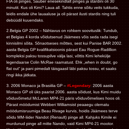
FIA oli pinges, Sauber enesekindlalt pinges ja stardini oli 30
minutit. Kus oli Kimi? Laua all. Tahtis enne sõitu veits tukkuda,
leidis endale ühe lauaaluse ja oli pärast ilusti stardis ning tuli
debüüdil kuuendaks.
2.Belgia GP 2002 – Nähtavus on rohkem soovituslik: Tundub,
et Belgias 4 korda võidutsenud Jäämees võis seda rada isegi
kinnisilmi sõita. Sõnaotseses mõttes, sest kui Panise BAR 2002.
aasta Belgia GP kvalifikatsioonis pärast Eau Rogue-Radillion
kompleksi paksu tossupilve välja lasi, võttis Kimi lehekülje
legendaarse Colin McRae raamatust. Ehk „when in doubt, go
flat out“ ja pani pimedalt täisgaasil läbi paksu tossu, et saaks
ringi ikka jätkata.
3. 2006 Monaco ja Brasiilia GP –
#Legendary
: 2006 aasta
Monaco GP oli üks paarist 2006. aasta sõidust, kus Kimi muidu
võiduvõimetul McLaren MP4-21 päris võiduvõimelises hoos oli.
Pärast möödumist Webberi Williamsist peaaegu olematu
möödumisruumiga Beau Rivage kurvis, hoidis Jäämees terve
sõidu MM-liider Nandot (Renault) pinge all. Kahjuks Kimile ei
murdunud pinge all mitte Nando, vaid Kimi MP4-21 mootor.