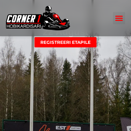
Aravete GP
22 August
REGISTREERI ETAPILE