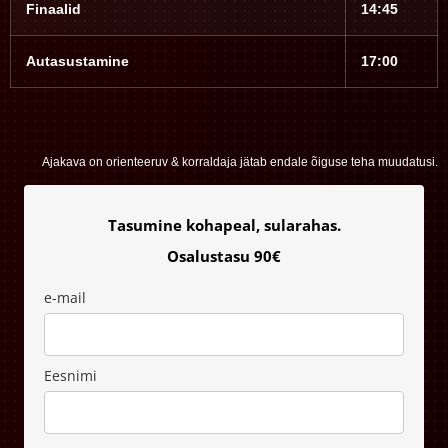
Finaalid
14:45
Autasustamine
17:00
Ajakava on orienteeruv & korraldaja jätab endale õiguse teha muudatusi.
Tasumine kohapeal, sularahas.
Osalustasu 90€
e-mail
Eesnimi