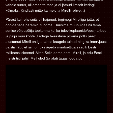
vahele surus, oli omaette tase ja ei jätnud ilmselt kedagi
külmaks. Kindlasti mitte ka meid ja Mirelli rehve. ;)
Pärast kui rehvisuits oli hajunud, tegimegi Mirelliga juttu, et
õppida teda paremini tundma. Uurisime muuhulgas nii tema
senise võidusõitja teekonna kui ka tulevikuplaanide/eesmärkide
ja palju muu kohta. Ladaga 6-aastase plikana põllu pealt
alustanud Mirell on igastahes kaugele tulnud ning ka intervjuust
paistis läbi, et siin on üks ägeda mindsettiga saadik Eesti
rallikrossi skeenel. Aitäh Selle demo eest, Mirell, ja edu Eesti
meistritiitli jahil! Meil oled Sa alati tagasi oodatud.