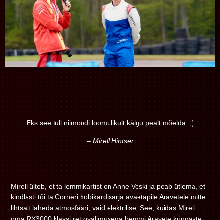
Eks see tuli niimoodi loomulikult käigu pealt mõelda. ;)
– Mirell Hintser
Mirell ülteb, et ta lemmikartist on Anne Veski ja peab ütlema, et
kindlasti tõi ta Corneri hobikardisarja avaetapile Aravetele mitte
lihtsalt laheda atmosfääri, vaid elektrilise. See, kuidas Mirell
oma RX3000 klassi retrovälimusega bemmi Aravete küngaste