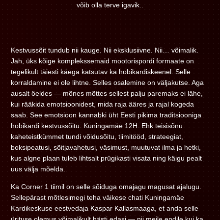
võib olla terve igavik..
Kestvussõit tundub nii kauge. Nii eksklusiivne. Nii… võimalik.
Jah, üks kõige komplekssemaid mootorispordi formaate on
tegelikult täiesti käega katsutav ka hobikardiskeenel. Selle
korraldamine ei ole lihtne. Selles osalemine on väljakutse. Aga
ausalt öeldes — mõnes mõttes sellest palju paremaks ei lähe,
kui rääkida emotsioonidest, mida raja ääres ja rajal kogeda
saab. See emotsioon kannabki üht Eesti pikima traditsiooniga
hobikardi kestvussõitu: Kuningamäe 12H. Ehk teisisõnu
kaheteistkümmet tundi võidusõitu, tiimitööd, strateegiat,
boksipeatusi, sõitjavahetusi, väsimust, muutuvat ilma ja hetki,
kus algne plaan tuleb lihtsalt prügikasti visata ning käigu pealt
uus välja mõelda.
Ka Corner 1 tiimil on selle sõiduga omajagu magusat ajalugu.
Sellepärast mõtlesimegi teha väikese chati Kuningamäe
Kardikeskuse eestvedaja Kaspar Kallasmaaga, et anda selle
ürituse olemus võimalikult hästi edasi — nii meile endile kui ka