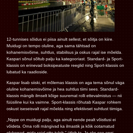
12-tunnises sõidus ei piisa ainult sellest, et sõitja on kiire.
Muidugi on tempo oluline, aga sama tähtsad on
kohanemisvõime, suhtlus, stabiilsus ja oskus rajal ise mõelda.
Kaspari sõnul sõltub palju ka kategooriast. Standard- ja Sport-
klassis on erinevad boksipeatuste reeglid ning Sport-klassis on
lubatud ka raadioside.
Kaspar lisab siiski, et mõlemas klassis on aga tema sõnul väga
oluline kohanemisvõime ja hea suhtlus tiimi sees. Standard-
klassis mängib ilmselt kõige suuremat rolli ettevalmistus — nii
füüsiline kui ka vaimne. Sport-klassis rõhutab Kaspar rohkem
oskust iseseisvalt rajal mõelda ning efektiivset suhtlust tiimiga.
„Nippe on muidugi palju, aga ainult nende pealt võistlusi ei
võideta. Oma rolli mängivad ka ilmastik ja kõik ootamatud
olukorrad, mida rajal ette tuleb,” ütleb ta. Ja eks see ongi