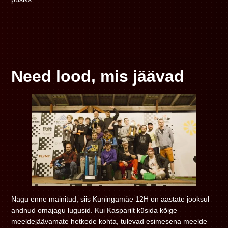
Need lood, mis jäävad
Nagu enne mainitud, siis Kuningamäe 12H on aastate jooksul
andnud omajagu lugusid. Kui Kasparilt küsida kõige
meeldejäävamate hetkede kohta, tulevad esimesena meelde