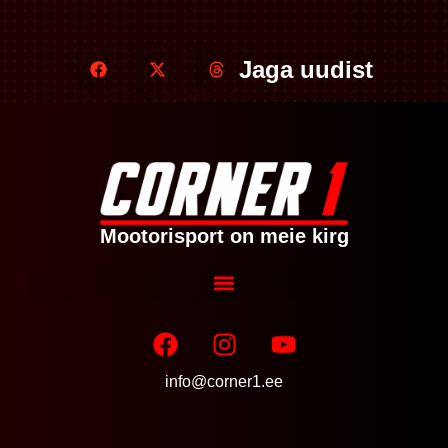
Jaga uudist
Mootorisport on meie kirg
info@corner1.ee