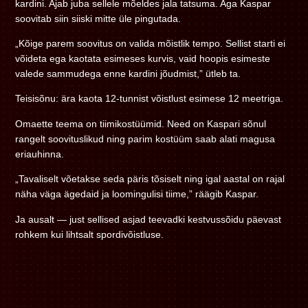
kardini. Ajab juba sellele mõeldes jala tatsuma. Aga Kaspar
soovitab siin siiski mitte üle pingutada.
„Kõige parem soovitus on valida mõistlik tempo. Sellist starti ei
võideta ega kaotata esimeses kurvis, vaid hoopis esimeste
valede sammudega enne kardini jõudmist,” ütleb ta.
Teisisõnu: ära kaota 12-tunnist võistlust esimese 12 meetriga.
Omaette teema on tiimikostüümid. Need on Kaspari sõnul
rangelt soovituslikud ning parim kostüüm saab alati magusa
eriauhinna.
„Tavaliselt võetakse seda päris tõsiselt ning igal aastal on rajal
näha väga ägedaid ja loomingulisi tiime,” räägib Kaspar.
Ja ausalt — just sellised asjad teevadki kestvussõidu päevast
rohkem kui lihtsalt spordivõistluse.