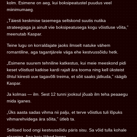
kolm. Esimene on aeg, kui boksipeatustel puudus veel
miinimumaeg.
„Täiesti keskmise tasemega seltskond suutis nutika
strateegiaga ja ainult viie boksipeatusega kogu võistluse võita,”
meenutab Kaspar.
Teine lugu on korraldajate jaoks ilmselt natuke vähem
romantiline, aga tagantjärele väga ehe kestvussõidu hetk.
„Esimene suurem tehniline katkestus, kui meie meeskond pidi
keset võistlust katkise kardi rajalt ära tooma ning kell üksteist
õhtul kiiresti uue tagavõlli treima, et sõit saaks jätkuda,” räägib
Kaspar.
Ja kolmas — ilm. Sest 12 tunni jooksul jõuab ilm teha peaaegu
mida iganes.
„Üks aasta sadas vihma nii palju, et terve võistlus tuli lõpuks
vihmarehvidega ära sõita,” ütleb ta.
Sellised lood ongi kestvussõidu päris sisu. Sa võid tulla kohale
plaaniga. Aga koju lähed looga.