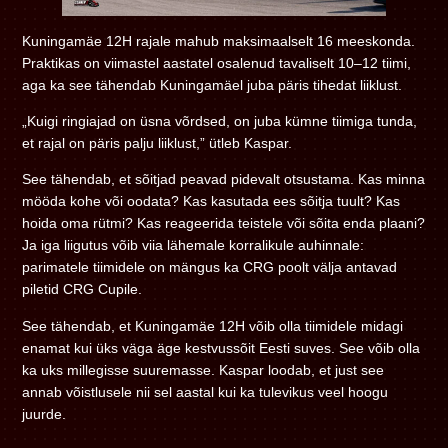
Kuningamäe 12H rajale mahub maksimaalselt 16 meeskonda.
Praktikas on viimastel aastatel osalenud tavaliselt 10–12 tiimi,
aga ka see tähendab Kuningamäel juba päris tihedat liiklust.
„Kuigi ringiajad on üsna võrdsed, on juba kümne tiimiga tunda,
et rajal on päris palju liiklust,” ütleb Kaspar.
See tähendab, et sõitjad peavad pidevalt otsustama. Kas minna
mööda kohe või oodata? Kas kasutada ees sõitja tuult? Kas
hoida oma rütmi? Kas reageerida teistele või sõita enda plaani?
Ja iga liigutus võib viia lähemale korralikule auhinnale:
parimatele tiimidele on mängus ka CRG poolt välja antavad
piletid CRG Cupile.
See tähendab, et Kuningamäe 12H võib olla tiimidele midagi
enamat kui üks väga äge kestvussõit Eesti suves. See võib olla
ka uks millegisse suuremasse. Kaspar loodab, et just see
annab võistlusele nii sel aastal kui ka tulevikus veel hoogu
juurde.