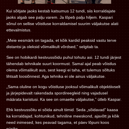
Kui sõitjate jaoks kestab katsumus 12 tundi, siis korraldajate
jaoks algab see palju varem. Ja lõpeb palju hiljem. Kaspari
sõnul on sellise võistluse korraldamisel suurim väljakutse alati
ettevalmistus.
„Meie eesmärk on tagada, et kõik kardid peaksid vastu terve
distantsi ja oleksid võimalikult võrdsed,” selgitab ta.
See on hobikardi kestvussõidu puhul tohutu asi. 12 tundi järjest
tähendab tehnikale suurt koormust. Samal ajal peab võistlus
olema võimalikult aus, sest keegi ei taha, et tulemus sõltuks
lihtsalt loosiõnnest. Aga tehnika ei ole ainus väljakutse.
„Sama oluline on kogu võistluse jooksul võimalikult objektiivselt
ja järjepidevalt rakendada spordireegleid ning vajadusel
määrata karistusi. Ka see on omaette väljakutse,” ütleb Kaspar.
Ehk kestvussõitu ei sõida ainult tiimid. Seda „sõidavad” kaasa
ka korraldajad, kohtunikud, tehniline meeskond, ajavõtt ja kõik
need inimesed, kes peavad tagama, et päev lõpuni koos
püsiks.