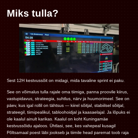
Miks tulla?
Sest 12H kestvussõit on midagi, mida tavaline sprint ei paku.
See on võimalus tulla rajale oma tiimiga, panna proovile kiirus,
vastupidavus, strateegia, suhtlus, närv ja huumorimeel. See on
päev, kus igal rollil on tähtsus — kiirel sõitjal, stabiilsel sõitjal,
strateegil, tiimipealikul, tabloohoidjal ja kaasaelajal. Ja lõpuks ei
ole kaalul ainult karikas. Kaalul on koht Kuningamäe
kestvussõidu ajaloos. Ühtlasi, see, kes vahepeal kusagil
Põltsamaal poest läbi jookseb ja tiimile head paremat toob raja