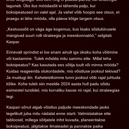
laguneb. Üks ilus möödasõit ei tähenda palju, kui
boksipeatused on valel ajal. Ja vahel võib hoopis see otsus, et
praegu ei lähe mööda, olla päeva kõige targem otsus.
„Kestvussõit on väga äge kogemus, kus lisaks sõidukiirusele
mängivad suurt rolli strateegia ja meeskonnatöö,” selgitab
Kaspar.
Erinevalt sprindist ei loe enam ainult iga üksiku koha võitmine
või kaotamine. Tuleb mõelda mitu sammu ette. Millal teha
boksipeatus? Kas kasutada ees sõitja tuult või minna mööda?
Kuidas reageerida olukordadele, mis võistluse jooksul tekivad?
Ja muidugi ilm. Kaheteistkümne tunni jooksul võib rajal juhtuda
kõike. Kohe tuleb siin meelde 2024 aasta hull padu sõidu
esimestel tundidel, mis korraliku kaose nii rajal, kui strateegias
tegi.
Kaspari sõnul algab võistlus paljude meeskondade jaoks
tegelikult juba mitu nädalat enne starti. Valmistatakse ette
tabloosid, millega sõitjatele infot kuvada, planeeritakse
boksipeatusi, jälgitakse ilmateadet ja pannakse paika