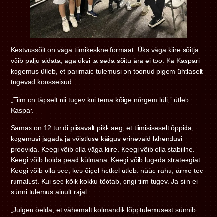
Kestvussõit on väga tiimikeskne formaat. Üks väga kiire sõitja
võib palju aidata, aga üksi ta seda sõitu ära ei too. Ka Kaspari
kogemus ütleb, et parimaid tulemusi on toonud pigem ühtlaselt
tugevad koosseisud.
„Tiim on täpselt nii tugev kui tema kõige nõrgem lüli,” ütleb
Kaspar.
Samas on 12 tundi piisavalt pikk aeg, et tiimisiseselt õppida,
kogemusi jagada ja võistluse käigus erinevaid lahendusi
proovida. Keegi võib olla väga kiire. Keegi võib olla stabiilne.
Keegi võib hoida pead külmana. Keegi võib lugeda strateegiat.
Keegi võib olla see, kes õigel hetkel ütleb: nüüd rahu, ärme tee
rumalust. Kui see kõik kokku töötab, ongi tiim tugev. Ja siin ei
sünni tulemus ainult rajal.
„Julgen öelda, et vähemalt kolmandik lõpptulemusest sünnib