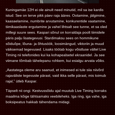
Kuningamäe 12H ei ole ainult need minutid, mil sa ise kardis
istud. See on terve pikk päev raja ääres. Ootamine, jälgimine,
kaasaelamine, numbrite arvutamine, konkurentide vaatamine,
tiimikaaslaste ergutamine ja vahel lihtsalt see tunne, et sa oled
millegi suure sees. Kaspari sõnul on korraldaja poolt tiimidele
päris palju lisategevusi. Stardimaksu sees on hommikune
sõiduõpe, lõuna- ja õhtusöök, loosimängud, viktoriin ja muud
väiksemad tegevused. Lisaks töötab kogu võistluse vältel Live
Timing nii telefonides kui ka kohapealsetel ekraanidel. Ja see
viimane tõmbab tähelepanu rohkem, kui esialgu arvata võiks.
„Aastatega oleme aru saanud, et inimesed ei tule siia niivõrd
rajaväliste tegevuste pärast, vaid ikka selle pärast, mis toimub
rajal,” ütleb Kaspar.
Täpselt nii ongi. Kestvussõidu ajal muutub Live Timing korraks
maailma kõige tähtsamaks veebileheks. Iga ring, iga vahe, iga
boksipeatus hakkab tähendama midagi.