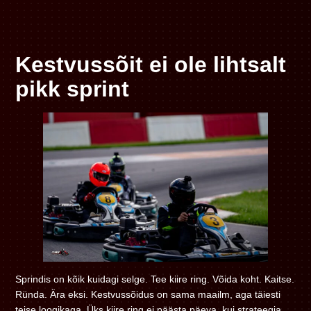
Kestvussõit ei ole lihtsalt
pikk sprint
Sprindis on kõik kuidagi selge. Tee kiire ring. Võida koht. Kaitse.
Ründa. Ära eksi. Kestvussõidus on sama maailm, aga täiesti
teise loogikaga. Üks kiire ring ei päästa päeva, kui strateegia