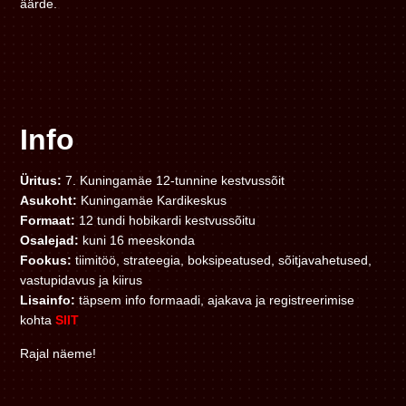
äärde.
Info
Üritus:
7. Kuningamäe 12-tunnine kestvussõit
Asukoht:
Kuningamäe Kardikeskus
Formaat:
12 tundi hobikardi kestvussõitu
Osalejad:
kuni 16 meeskonda
Fookus:
tiimitöö, strateegia, boksipeatused, sõitjavahetused,
vastupidavus ja kiirus
Lisainfo:
täpsem info formaadi, ajakava ja registreerimise
kohta
SIIT
Rajal näeme!