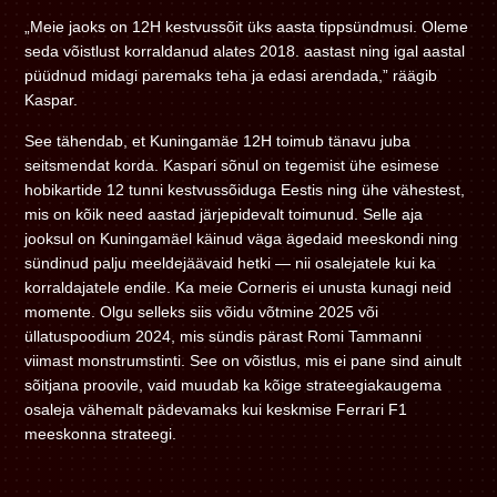
„Meie jaoks on 12H kestvussõit üks aasta tippsündmusi. Oleme
seda võistlust korraldanud alates 2018. aastast ning igal aastal
püüdnud midagi paremaks teha ja edasi arendada,” räägib
Kaspar.
See tähendab, et Kuningamäe 12H toimub tänavu juba
seitsmendat korda. Kaspari sõnul on tegemist ühe esimese
hobikartide 12 tunni kestvussõiduga Eestis ning ühe vähestest,
mis on kõik need aastad järjepidevalt toimunud. Selle aja
jooksul on Kuningamäel käinud väga ägedaid meeskondi ning
sündinud palju meeldejäävaid hetki — nii osalejatele kui ka
korraldajatele endile. Ka meie Corneris ei unusta kunagi neid
momente. Olgu selleks siis võidu võtmine 2025 või
üllatuspoodium 2024, mis sündis pärast Romi Tammanni
viimast monstrumstinti. See on võistlus, mis ei pane sind ainult
sõitjana proovile, vaid muudab ka kõige strateegiakaugema
osaleja vähemalt pädevamaks kui keskmise Ferrari F1
meeskonna strateegi.